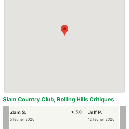
Siam Country Club, Rolling Hills Critiques
0
Adam S.
★ 5.0
Jeff P.
25 février 2026
12 février 2026