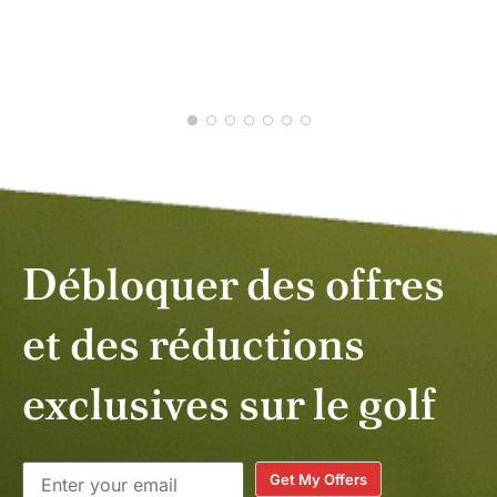
PAU
FÉV
Débloquer des offres
et des réductions
exclusives sur le golf
Get My Offers