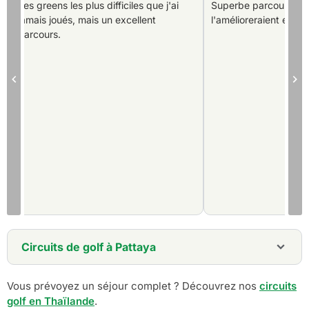
Les greens les plus difficiles que j'ai
Superbe parcours. Qu
jamais joués, mais un excellent
l'amélioreraient encor
parcours.
Circuits de golf à Pattaya
3 jours - Golf Break Pattaya
Vous prévoyez un séjour complet ? Découvrez nos
circuits
5 jours - Forfait golf à Pattaya
golf en Thaïlande
6 jours - Pattaya Golf Resort - Forfait villa privée
.