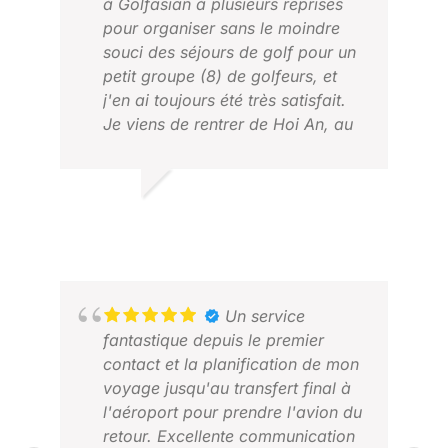
à Golfasian à plusieurs reprises
pour organiser sans le moindre
souci des séjours de golf pour un
petit groupe (8) de golfeurs, et
j'en ai toujours été très satisfait.
Je viens de rentrer de Hoi An, au
Vietnam, avec de merveilleux
souvenirs et des expériences
inoubliables. Betty et son équipe
DARYLL M.
CA
chez Golfasian ont été
MAI 2026
MAR
formidables. Rien n'était trop leur
demander. La minutie et la
diversité de leur aide ont permis
d'éliminer toute incertitude et ont
Un service
fait de cette expérience un
fantastique depuis le premier
moment agréable et sans accroc.
contact et la planification de mon
Merci à Golfasian pour cette
voyage jusqu'au transfert final à
nouvelle expérience merveilleuse.
l'aéroport pour prendre l'avion du
retour. Excellente communication