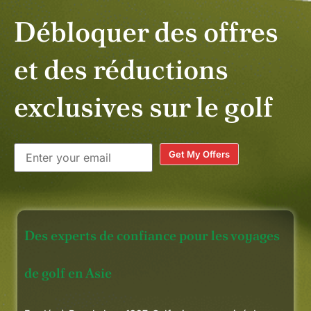
traitement.
Hautement recommandé pour
Débloquer des offres
votre prochain voyage de golf.
et des réductions
exclusives sur le golf
Get My Offers
Des experts de confiance pour les voyages
de golf en Asie