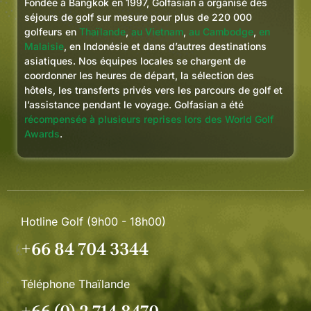
Fondée à Bangkok en 1997, Golfasian a organisé des
séjours de golf sur mesure pour plus de 220 000
golfeurs en
Thaïlande
,
au Vietnam
,
au Cambodge
,
en
Malaisie
, en Indonésie et dans d’autres destinations
asiatiques. Nos équipes locales se chargent de
coordonner les heures de départ, la sélection des
hôtels, les transferts privés vers les parcours de golf et
l’assistance pendant le voyage. Golfasian a été
récompensée à plusieurs reprises lors des World Golf
Awards
.
Hotline Golf (9h00 - 18h00)
+66 84 704 3344
Téléphone Thaïlande