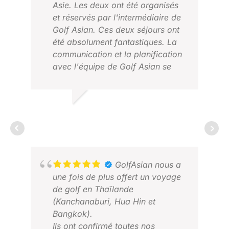
JUL
Asie. Les deux ont été organisés
DÉC
et réservés par l'intermédiaire de
Golf Asian. Ces deux séjours ont
été absolument fantastiques. La
communication et la planification
avec l'équipe de Golf Asian se
sont déroulées sans encombre.
Sur place, tout s'est très bien
passé, sans le moindre accroc.
DARON M.
Les transferts étaient excellents et
MARS 2026
ponctuels chaque jour. Les clubs
nous attendaient et nous ont
réservé un accueil très
chaleureux. Le premier voyage
GolfAsian nous a
nous a menés à Phnom Penh
une fois de plus offert un voyage
MOZ
(Cambodge) où nous avons joué
de golf en Thaïlande
AVR
aux clubs de golf Vattanac,
(Kanchanaburi, Hua Hin et
Chhun On et Garden City... C'était
Bangkok).
comme du golf de millionnaires,
Ils ont confirmé toutes nos