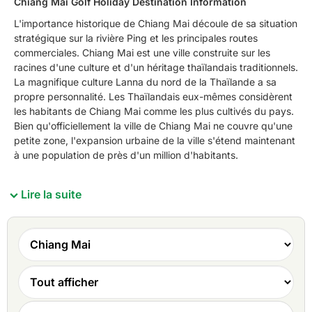
Chiang Mai Golf Holiday Destination Information
L'importance historique de Chiang Mai découle de sa situation
stratégique sur la rivière Ping et les principales routes
commerciales. Chiang Mai est une ville construite sur les
racines d'une culture et d'un héritage thaïlandais traditionnels.
La magnifique culture Lanna du nord de la Thaïlande a sa
propre personnalité. Les Thaïlandais eux-mêmes considèrent
les habitants de Chiang Mai comme les plus cultivés du pays.
Bien qu'officiellement la ville de Chiang Mai ne couvre qu'une
petite zone, l'expansion urbaine de la ville s'étend maintenant
à une population de près d'un million d'habitants.
Lire la suite
Le climat de Chiang Mai est divisé en trois saisons
distinctes. La saison fraîche, la meilleure pour le golf à
Chiang Mai, dure d'octobre à fin février. Les températures
moyennes pendant cette période sont de 21°C et les nuits
sont beaucoup plus fraîches. Les mois les plus froids sont
décembre et janvier, où les températures descendent
jusqu'à 5°C la nuit au sommet des montagnes. Les mois les