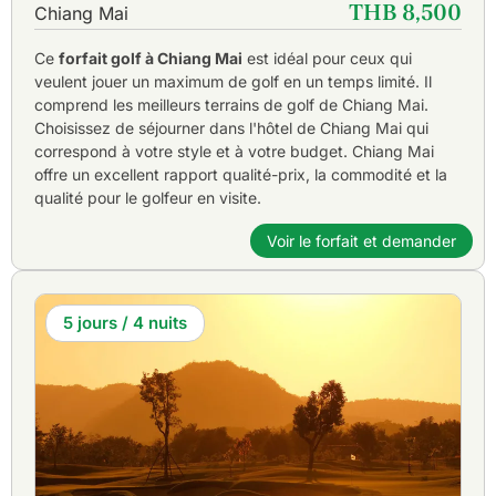
une grande variété d'hébergements, de restaurants et de
THB 8,500
Chiang Mai
divertissements, contribuent à faire de Chiang Mai l'une
des principales destinations touristiques et de golf de
Ce
forfait golf à Chiang Mai
est idéal pour ceux qui
Thaïlande.
veulent jouer un maximum de golf en un temps limité. Il
comprend les meilleurs terrains de golf de Chiang Mai.
Choisissez de séjourner dans l'hôtel de Chiang Mai qui
correspond à votre style et à votre budget. Chiang Mai
offre un excellent rapport qualité-prix, la commodité et la
qualité pour le golfeur en visite.
Voir le forfait et demander
5 jours / 4 nuits