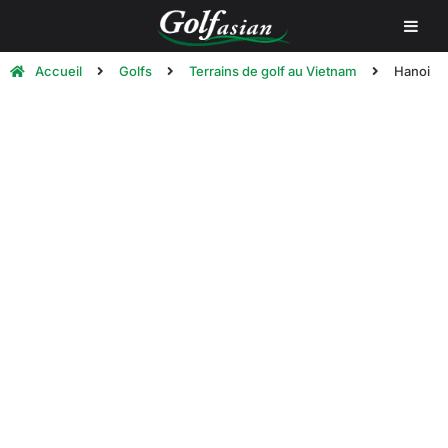
Accueil
Golfs
Terrains de golf au Vietnam
Hanoi
Parcours de golf à Hanoi | Jouer
au golf à Hanoi
Vous trouverez ci-dessous une liste des
meilleurs
terrains de golf à Hanoi
, au Vietnam.