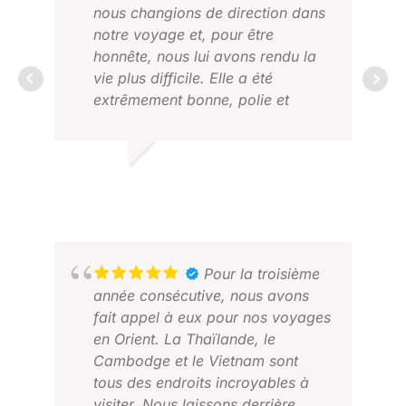
nous changions de direction dans
notre voyage et, pour être
honnête, nous lui avons rendu la
vie plus difficile. Elle a été
ROD
extrêmement bonne, polie et
FÉV
honnête tout au long du
processus. Jeab est une
employée fantastique. Excellente
BEN R.
employée.
2025 NOV.
Pour la troisième
année consécutive, nous avons
fait appel à eux pour nos voyages
KER
en Orient. La Thaïlande, le
DÉC
Cambodge et le Vietnam sont
tous des endroits incroyables à
visiter. Nous laissons derrière