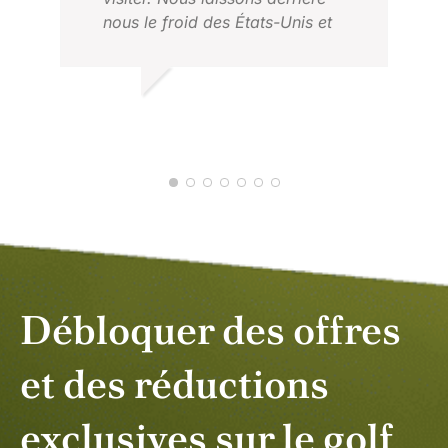
nous le froid des États-Unis et
laissons Darren et son équipe
s'occuper de tout. Ils nous ont fait
découvrir les meilleurs parcours
LEE K.
que l'Asie a à offrir et toute
JANVIER 2026
l'équipe de Golf Asia est très
attentionnée et diligente. Chaque
voyage s'est déroulé sans accroc.
Débloquer des offres
et des réductions
exclusives sur le golf