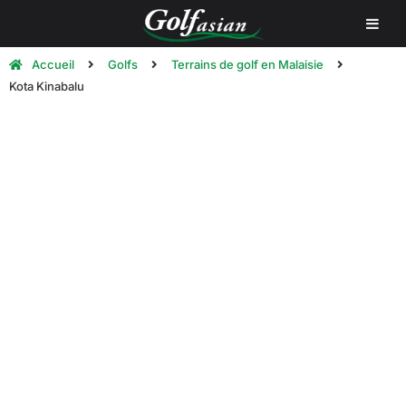
Accueil
Golfs
Terrains de golf en Malaisie
Kota Kinabalu
Kota Kinabalu Golf Courses |
Golf in Kota Kinabalu, Malaysia
Vous trouverez ci-dessous une liste des
meilleurs
terrains de golf à Kota Kinabalu, au Vietnam.