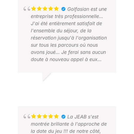
Golfasian est une
entreprise très professionnelle…
J'ai été entièrement satisfait de
l'ensemble du séjour, de la
réservation jusqu'à l'organisation
sur tous les parcours où nous
avons joué… Je ferai sans aucun
doute à nouveau appel à eux…
Continuez comme ça… Et un
grand merci tout particulier à
JAJA.
VIVIAN V.
JIM
JUILLET 2026
FÉV
La JEAB s'est
montrée brillante à l'approche de
la date du jeu !!! de notre côté,