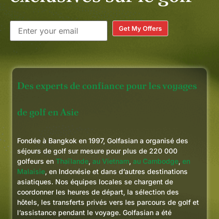
Get My Offers
Des experts de confiance pour les voyages
de golf en Asie
Fondée à Bangkok en 1997, Golfasian a organisé des
séjours de golf sur mesure pour plus de 220 000
golfeurs en
Thaïlande
,
au Vietnam
,
au Cambodge
,
en
Malaisie
, en Indonésie et dans d’autres destinations
asiatiques. Nos équipes locales se chargent de
coordonner les heures de départ, la sélection des
hôtels, les transferts privés vers les parcours de golf et
l’assistance pendant le voyage. Golfasian a été