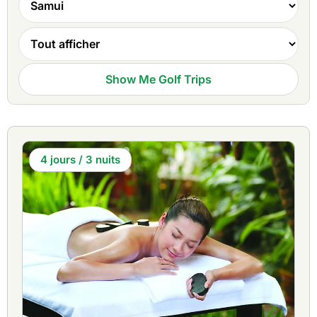
deuxième parcours de golf de championnat de Koh Samui,
Koh Samui est une destination de golf alternative à sa
célèbre île voisine de Phuket. Les deux parcours de golf de
Koh Samui offrent des vues spectaculaires sur les îles
environnantes et la Thaïlande continentale depuis
Show Me Golf Trips
pratiquement tous les points du parcours.
Un autre parcours, le magnifique 9 trous par 3 du Bophut
Hills Country Club, convient parfaitement aux vacanciers
séjournant dans l'une des principales zones touristiques,
aux débutants ou aux groupes composés de golfeurs et de
4 jours / 3 nuits
non-golfeurs, ainsi qu'aux golfeurs plus sérieux qui
souhaitent affiner leur jeu de fer avant de se rendre sur l'un
des
parcours de golf de
championnat de
Koh Samui
.
L'avantage des
forfaits golf à Koh Samui
est que tous les
parcours sont faciles d'accès depuis les principales plages
de l'île. Les clubs, l'équipement et tous les accessoires de
golf peuvent être achetés ou loués sur place, ce qui fait du
golf à Koh Samui
l'une des destinations les plus relaxantes
et les plus pratiques à visiter lors d'un
séjour golfique en