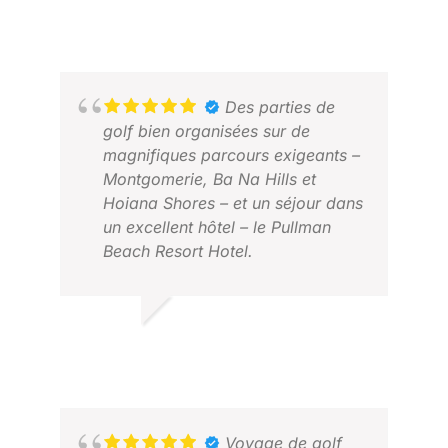
Des parties de
golf bien organisées sur de
magnifiques parcours exigeants –
Montgomerie, Ba Na Hills et
Hoiana Shores – et un séjour dans
un excellent hôtel – le Pullman
Beach Resort Hotel.
RODERICK S.
AVRIL 2026
KEM
AVR
Voyage de golf