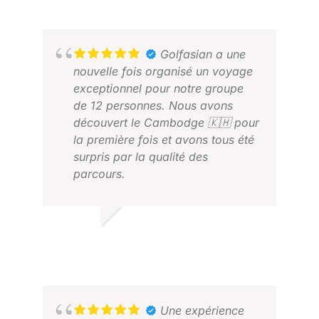
Golfasian a une
nouvelle fois organisé un voyage
exceptionnel pour notre groupe
de 12 personnes. Nous avons
découvert le Cambodge 🇰🇭 pour
la première fois et avons tous été
surpris par la qualité des
QU
parcours.
DÉC
Pattaya a une nouvelle fois été le
point fort du voyage : les clubs
Siam offraient des conditions et
SCOTT P.
des services tout simplement
JUILLET 2026
exceptionnels. Chee Chan est tout
simplement incroyable : c’est le
meilleur parcours de Pattaya et il
a fait l’unanimité auprès de tous
Une expérience