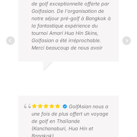
les participants à mon voyage.
de golf exceptionnelle offerte par
Golfasian est imbattable sur tous
Golfasian. De l'organisation de
les plans, de la descente de
notre séjour pré-golf à Bangkok à
l’avion jusqu’au jour du départ.
la fantastique expérience du
tournoi Amari Hua Hin Skins,
Golfasian a été irréprochable.
BRU
Merci beaucoup de nous avoir
AVR
offert une expérience inoubliable
et de merveilleux souvenirs.
DAVID F.
MARS 2026
GolfAsian nous a
une fois de plus offert un voyage
de golf en Thaïlande
(Kanchanaburi, Hua Hin et
Bangkok).