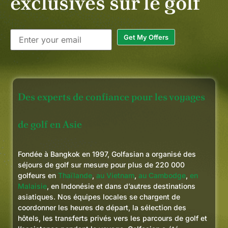
exclusives sur le golf
Get My Offers
Des experts de confiance pour les voyages
de golf en Asie
Fondée à Bangkok en 1997, Golfasian a organisé des
séjours de golf sur mesure pour plus de 220 000
golfeurs en
Thaïlande
,
au Vietnam
,
au Cambodge
,
en
Malaisie
, en Indonésie et dans d’autres destinations
asiatiques. Nos équipes locales se chargent de
coordonner les heures de départ, la sélection des
hôtels, les transferts privés vers les parcours de golf et