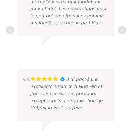
d'excellentes recommandations
pour l'hôtel. Les réservations pour
le golf ont été effectuées comme
NIE
demandé, sans aucun problème
DÉC
une fois arrivés sur place. Le
chauffeur était toujours ponctuel
et la voiture très confortable. Le
XAVIER F.
prix était également très
DÉC. 2025
compétitif.
J'ai passé une
excellente semaine à Hua Hin et
j'ai pu jouer sur des parcours
exceptionnels. L'organisation de
GolfAsian était parfaite.
SAN