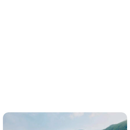
Thaïlande
159 terrains de golf