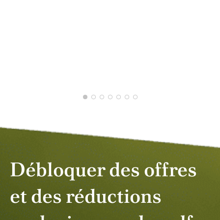
AVR
MARTIN P.
MARS 2026
Débloquer des offres
et des réductions