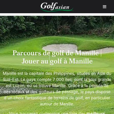
Accueil
Golfs
Terrains de golf aux Philippines
Manille
Parcours de golf de Manille |
Jouer au golf à Manille
Manille est la capitale des Philippines, situées en Asie du
Sud-Est. Le pays compte 7 000 îles, dont la plus grande
est Luzon, où se trouve Manille. Grâce à la popularité
des locaux et des golfeurs de passage, le pays dispose
d'un choix fantastique de terrains de golf, en particulier
autour de Manille.
Vous trouverez ci-dessous une liste des
meilleurs