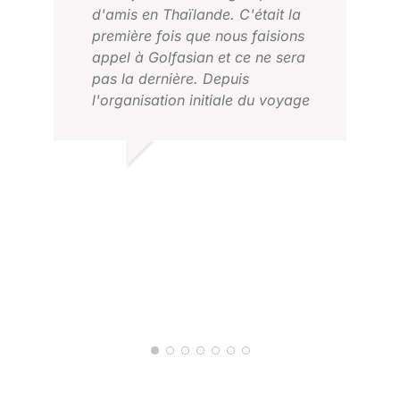
d'amis en Thaïlande. C'était la
première fois que nous faisions
appel à Golfasian et ce ne sera
pas la dernière. Depuis
l'organisation initiale du voyage
et des dates avec Darren,
jusqu'au voyage lui-même, tout a
été simple. Tout était prévu et à
LLOYD R.
un prix très raisonnable. Je le
FÉV 2025
recommande vivement.
JAC
FÉV