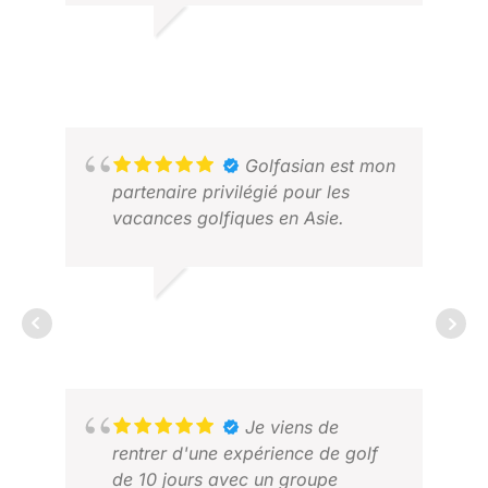
grand merci tout particulier à
JAJA.
VIVIAN V.
DAV
JUILLET 2026
MAR
Golfasian est mon
partenaire privilégié pour les
vacances golfiques en Asie.
RICHARD
FÉVRIER 2026
Je viens de
AN
rentrer d'une expérience de golf
MAI
de 10 jours avec un groupe