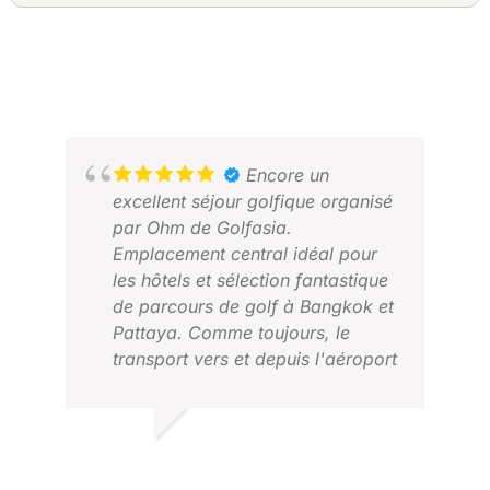
Encore un
excellent séjour golfique organisé
par Ohm de Golfasia.
Emplacement central idéal pour
les hôtels et sélection fantastique
de parcours de golf à Bangkok et
Pattaya. Comme toujours, le
transport vers et depuis l'aéroport
et les clubs de golf s'est déroulé
sans encombre. Cette fois-ci,
nous avons ajouté des vacances
MARILYN R.
AAR
à la plage et Ohm a organisé les
FÉVRIER 2026
JAN