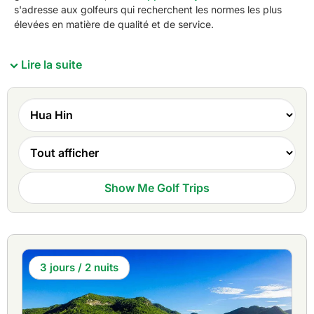
s'adresse aux golfeurs qui recherchent les normes les plus
élevées en matière de qualité et de service.
Lire la suite
Sea Pine, au sud de la ville, est le seul parcours de golf de
Hua Hin de type links. En jouant le long du golfe de
Thaïlande, on se souvient de la façon dont le golf était
censé être joué à l'origine. . À vingt minutes en voiture vers
l'ouest se trouve
Springfield Royal Country Club
Il s'agit
d'un parcours Jack Nicklaus qui figure parmi les 10
Show Me Golf Trips
meilleurs complexes de golf d'Asie. À quelques minutes en
voiture sur la même route se trouve
Vue sur le lac
impérial
Il s'agit d'un terrain de 36 trous où s'est déroulé
l'Open de Thaïlande en 2007.
Le
Palm Hills Golf Club
se trouve à moins de 10 minutes
3 jours / 2 nuits
de Hua Hin, ce qui en fait le parcours de championnat le
plus proche de la ville. Le
Majestic Creek Country Club
et
le Milford Golf Club se trouvent également plus au sud,