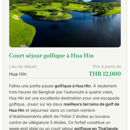
entre des terres agricoles fertiles plantées de mangues, de
cannes à sucre et d'aloès. Le
Kaeng Krachan Country
Club
, peu connu, est un peu plus éloigné que les autres
terrains de golf de Hua Hin, mais il vaut la peine de
conduire dans les montagnes pour découvrir certains des
paysages et de la faune les plus spectaculaires de
Thaïlande.
À environ une heure au nord de l'ouest de la Thaïlande, on
Court séjour golfique à Hua Hin
trouve un certain nombre de terrains de golf construits le
long de rivières, de lacs, de jungles densément boisées, de
Lieu de départ
Prix à partir de
collines et de montagnes. Les provinces de la rivière Kwai
THB 12,000
(Kanchanaburi) et de Ratchaburi abritent des parcours
Hua Hin
impeccables et très appréciés qui ne sont généralement
connus que de la population locale. Ils sont tous
Faites une petite pause
golfique à Hua Hin
. À seulement
accessibles depuis Hua Hin. Golfasian peut prendre des
trois heures de Bangkok par l'autoroute à quatre voies,
dispositions pour que vous puissiez jouer sur tous les
Hua Hin est une excellente destination pour une escapade
terrains de golf de la région de Hua Hin, ainsi que sur ces
golfique. Jouez sur les deux
meilleurs terrains de golf de
terrains de golf moins connus.
Hua Hin
et séjournez dans un certain nombre
d'établissements allant de l'hôtel 3 étoiles au luxueux
Que vous voyagiez seul, en couple ou en famille, chacun
centre de villégiature 5 étoiles. Ce forfait constitue un
trouvera son bonheur en s'évadant pour des vacances de
week-end idéal ou un court séjour
golfique en Thaïlande
.