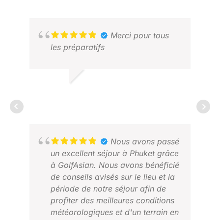
vols intérieurs vers et depuis Krabi
et s'est chargé de stocker nos
clubs de golf dans ses bureaux
pendant cette période.
Merci pour tous
Excellent service ... Je
les préparatifs
recommanderai sans hésiter.
ALVIN W.
MAI 2026
MAR
AOÛ
Nous avons passé
un excellent séjour à Phuket grâce
à GolfAsian. Nous avons bénéficié
de conseils avisés sur le lieu et la
période de notre séjour afin de
profiter des meilleures conditions
météorologiques et d'un terrain en