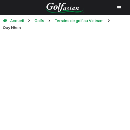
Accueil
Golfs
Terrains de golf au Vietnam
Quy Nhon
Quy Nhon Golf Courses | Jouer
au golf à Quy Nhon
Vous trouverez ci-dessous une liste des
meilleurs
terrains de golf de Quy Nhon
, au Vietnam.