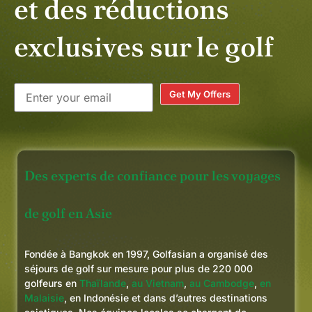
et des réductions
exclusives sur le golf
Get My Offers
Des experts de confiance pour les voyages
de golf en Asie
Fondée à Bangkok en 1997, Golfasian a organisé des
séjours de golf sur mesure pour plus de 220 000
golfeurs en
Thaïlande
,
au Vietnam
,
au Cambodge
,
en
Malaisie
, en Indonésie et dans d’autres destinations