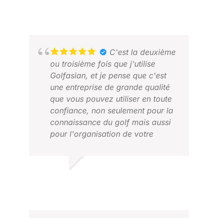
C'est la deuxième
ou troisième fois que j'utilise
Golfasian, et je pense que c'est
une entreprise de grande qualité
que vous pouvez utiliser en toute
confiance, non seulement pour la
connaissance du golf mais aussi
pour l'organisation de votre
voyage. Si j'avais organisé mon
voyage moi-même comme
auparavant, je pense qu'il serait
MIKA T.
NOE
très difficile d'avoir la même
AOÛT 2024
FÉV
expérience.
今回で2回か3度目の利用になるので