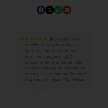
Ces dernières
années, Golfasian est devenu
notre prestataire de référence
pour nos voyages de golf en
groupe, et notre séjour de cette
année à Danang, au Vietnam, n’a
pas déçu. La recommandation de
ROD
Golfasian de choisir l'hôtel Fusion
FÉV
avec accès quotidien au spa a
remporté un franc succès auprès
de nos épouses, tandis que les
STEPHEN V.
golfeurs ont pris plaisir à jouer sur
AVRIL 2026