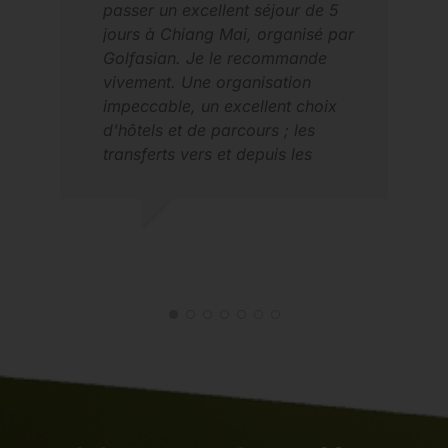
passer un excellent séjour de 5
jours à Chiang Mai, organisé par
RUS
Golfasian. Je le recommande
MAI
vivement. Une organisation
impeccable, un excellent choix
d'hôtels et de parcours ; les
transferts vers et depuis les
parcours se sont déroulés sans
encombre et ont été très
pratiques. Une expérience
DAVID G.
formidable à tous points de vue.
MAI 2026
C'est la cinquième fois que nous
faisons appel à eux. David, Hong
Kong