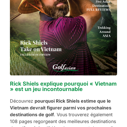
Que vous préfériez une escapade relaxante à Hua Hin,
un séjour golfique passionnant à Bangkok ou une
escapade animée à Pattaya, chaque forfait est
soigneusement conçu pour allier un golf de classe
mondiale, un accueil exceptionnel et un excellent
rapport qualité-prix estival. Découvrez nos forfaits en
vedette et commencez à planifier vos prochaines
vacances de golf inoubliables en Thaïlande.
Rick Shiels explique pourquoi « Vietnam
» est un jeu incontournable
Découvrez
pourquoi Rick Shiels estime que le
Vietnam devrait figurer parmi vos prochaines
destinations de golf
. Vous trouverez également
108 pages regorgeant des meilleures destinations