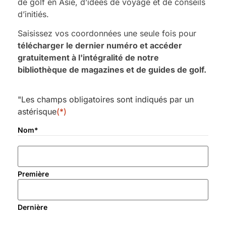
de golf en Asie, d’idées de voyage et de conseils
d’initiés.
Saisissez vos coordonnées une seule fois pour
télécharger le dernier numéro et accéder
gratuitement à l'intégralité de notre
bibliothèque de magazines et de guides de golf.
Pourquoi les golfeurs adorent la
"Les champs obligatoires sont indiqués par un
Thaïlande
astérisque
(*)
Parcours de golf de niveau championnat à travers
Nom
*
la Thaïlande
Hôtels haut de gamme dans les meilleures
destinations de golf
Première
Tarifs d'été au rapport qualité-prix exceptionnel
Dernière
Transferts sans encombre vers les terrains de golf
et assistance sur place