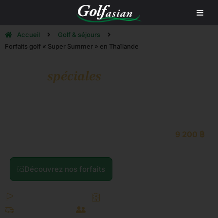
Accueil
Golf & séjours
Forfaits golf « Super Summer » en Thaïlande
Offres
spéciales
« Super Summer
» d'
Trois destinations de golf légendaires en Thaïlande. Des
parcours de championnat, des séjours 4 étoiles et un
service irréprochable — à partir de seulement
9 200 ฿
.
Découvrez nos forfaits
Ce qui est inclus
2 tours de championnat
Hébergement 4 étoiles
Tous les transferts
Caddies inclus