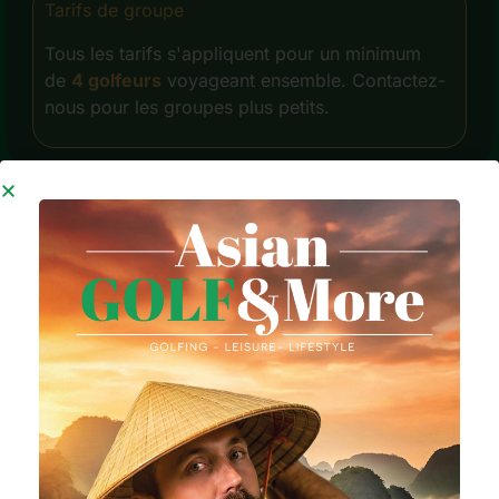
Tarifs de groupe
Tous les tarifs s'appliquent pour un minimum
de
4 golfeurs
voyageant ensemble. Contactez-
nous pour les groupes plus petits.
À propos de ces forfaits
Vivez des vacances de golf inoubliables en Thaïlande
grâce à des forfaits estivaux exclusifs conçus pour les
passionnés de golf. Jouez sur des parcours primés,
séjournez dans des hôtels triés sur le volet et profitez
d'un voyage parfaitement organisé par les meilleurs
spécialistes asiatiques des séjours golfiques.