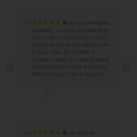
quatre parcours différents, tous
situés à proximité de l'hôtel. Nous
avons également apprécié
plusieurs excursions vers des sites
Si vous souhaitez
touristiques tels que Ba Na Hills et
organiser un séjour golfique avec
le Golden Bridge, la cité impériale
tout ce dont vous pourriez avoir
de Hué et Hoi An, toutes
besoin, Emmy et son équipe sont
organisées par Golfasian avec un
là pour vous. De l'arrivée à
guide local et des chauffeurs très
l'aéroport jusqu'à l'hôtel golfique,
prudents.
en passant par toutes les étapes
RUB
intermédiaires, c'est la solution
202
idéale.
JOHN M.
JANVIER 2026
Je viens de