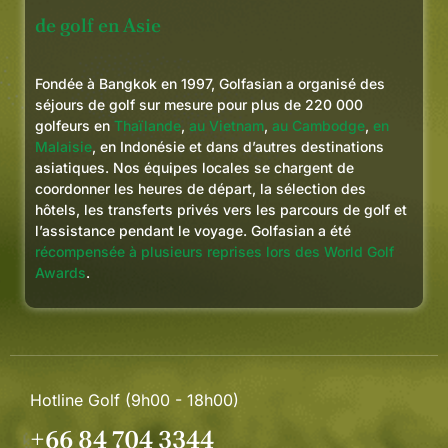
de golf en Asie
Fondée à Bangkok en 1997, Golfasian a organisé des
séjours de golf sur mesure pour plus de 220 000
golfeurs en
Thaïlande
,
au Vietnam
,
au Cambodge
,
en
Malaisie
, en Indonésie et dans d’autres destinations
asiatiques. Nos équipes locales se chargent de
coordonner les heures de départ, la sélection des
hôtels, les transferts privés vers les parcours de golf et
l’assistance pendant le voyage. Golfasian a été
récompensée à plusieurs reprises lors des World Golf
Awards
.
Hotline Golf (9h00 - 18h00)
+66 84 704 3344