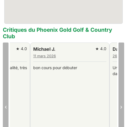
Critiques du Phoenix Gold Golf & Country
Club
0
Michael J.
★ 4.0
Darryl S.
11 mars 2026
26 février 2026
s
bon cours pour débuter
Une fois encore, tout 
dans ce lieu !