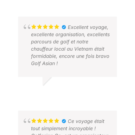
2025 NOV.
JEN
MAI
Excellent voyage,
excellente organisation, excellents
parcours de golf et notre
chauffeur local au Vietnam était
formidable, encore une fois bravo
Golf Asian !
KEVIN W.
JANVIER 2026
BON
JUI
Ce voyage était
tout simplement incroyable !