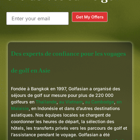
Get My Offers
Des experts de confiance pour les voyages
de golf en Asie
Fondée à Bangkok en 1997, Golfasian a organisé des
séjours de golf sur mesure pour plus de 220 000
golfeurs en
Thaïlande
,
au Vietnam
,
au Cambodge
,
en
Malaisie
, en Indonésie et dans d’autres destinations
asiatiques. Nos équipes locales se chargent de
coordonner les heures de départ, la sélection des
hôtels, les transferts privés vers les parcours de golf et
l’assistance pendant le voyage. Golfasian a été