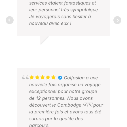
parcours, le représentant de
services étaient fantastiques et
GolfAsian à Bangkok nous a
leur personnel très sympathique.
apporté un excellent soutien, y
Je voyagerais sans hésiter à
compris en se déplaçant et en
nouveau avec eux !
DAV
restant avec lui à l'hôpital
MAR
pendant qu'il recevait son
traitement.
GRACE Z.
Hautement recommandé pour
DÉC. 2025
votre prochain voyage de golf.
Golfasian a une
nouvelle fois organisé un voyage
exceptionnel pour notre groupe
de 12 personnes. Nous avons
découvert le Cambodge 🇰🇭 pour
la première fois et avons tous été
surpris par la qualité des
parcours.