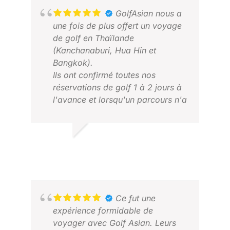
GolfAsian nous a
une fois de plus offert un voyage
de golf en Thaïlande
(Kanchanaburi, Hua Hin et
Bangkok).
Ils ont confirmé toutes nos
réservations de golf 1 à 2 jours à
RUS
l'avance et lorsqu'un parcours n'a
MAI
pas honoré notre réservation (en
raison de l'organisation d'un
tournoi alors que nous avions une
LINTON J.
réservation confirmée 6 mois à
SEP 2025
l'avance), GolfAsian a été en
mesure de nous trouver un
parcours de remplacement dans
un délai très court.
Ce fut une
De même, lorsque l'un de nos
expérience formidable de
golfeurs a eu un malaise sur le
voyager avec Golf Asian. Leurs