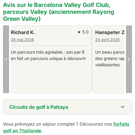
Avis sur le Barcelona Valley Golf Club,
parcours Valley (anciennement Rayong
Green Valley)
0
Hanspeter Z.
★ 4.0
Neil C.
24 avril 2026
17 février 2026
Un beau parcours, des fairways secs,
Magnifique parcours
des greens rapides, des installations
très rapides.
vieillissantes
Circuits de golf à Pattaya
3 jours - Golf Break Pattaya
Vous prévoyez un séjour complet ? Découvrez nos
forfaits
5 jours - Forfait golf à Pattaya
golf en Thaïlande
6 jours - Pattaya Golf Resort - Forfait villa privée
.