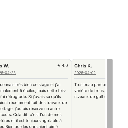
is K.
★ 4.0
Ari W.
-04-02
2025-03-28
 beau parcours offrant une grande
Superbe parcours, en très bon
été de trous, idéal pour tous les
Nous étions presque les seuls
aux de golf et en bon état.
sur le parcours et les caddies
poussés à jouer vite, 18 trous 
heures.