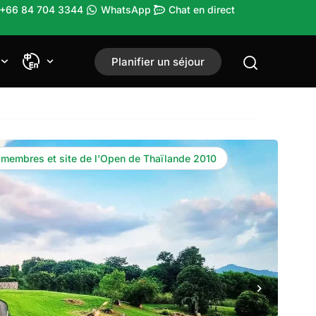
 +66 84 704 3344
WhatsApp
Chat en direct
Planifier un séjour
 membres et site de l'Open de Thaïlande 2010