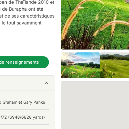
Open de Thaïlande 2010 et
s de Burapha ont été
et de ses caractéristiques
e, le tout savamment
 Burapha Golf Club est
ente de larges allées et
de renseignements
 (CD) est un défi pour les
rcours est adéquat et les
trous situés en contrebas.
des bunkers de bonne
d Graham et Gary Panks
. Les quatre parcours de
nte dans un cadre
2/72 (6948/6828 yards)