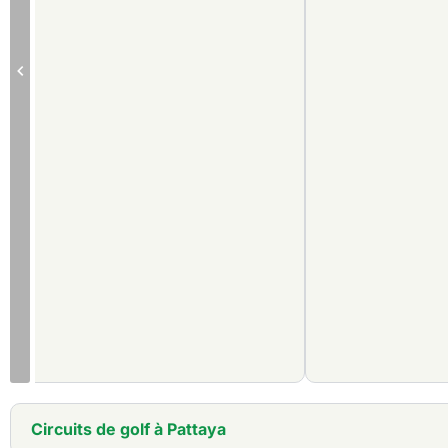
golf, école de golf, restaurants, sauna, piscine, tennis. Un prac
disposition.
Circuits de golf à Pattaya