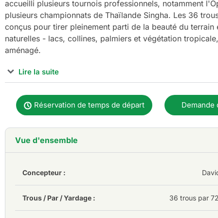
accueilli plusieurs tournois professionnels, notamment l'
plusieurs championnats de Thaïlande Singha. Les 36 trou
conçus pour tirer pleinement parti de la beauté du terrain 
naturelles - lacs, collines, palmiers et végétation tropical
aménagé.
Lire la suite
Conçu par les Américains Gary Panks et David Graham, le
aménagé sur un terrain vallonné. Le parcours Est (AB) prés
Réservation de temps de départ
Demande 
est parfait pour les golfeurs débutants. Le parcours Ouest
golfeurs plus avancés et professionnels. L'entretien du pa
trous sont bien placés.
Vue d'ensemble
Les tee-box surélevés offrent une vue imprenable sur les 
Autour des greens, un semi-rough adhérent s'associe à 
Concepteur :
Davi
qualité pour mettre en valeur les greens de tailles variées
Burapha offrent une sortie de golf pittoresque et éprouva
Trous / Par / Yardage :
36 trous par 7
agréable et légèrement arboré.