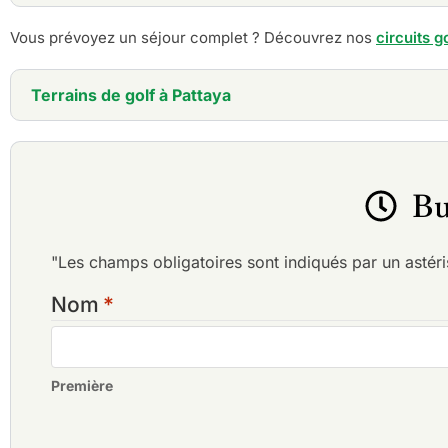
3 jours - Golf Break Pattaya
Vous prévoyez un séjour complet ? Découvrez nos
circuits g
5 jours - Forfait golf à Pattaya
6 jours - Pattaya Golf Resort - Forfait villa privée
7 jours - Une semaine de vacances de golf à Patt
Terrains de golf à Pattaya
8 jours - Pattaya - Bangkok (2 destinations) forfai
Bangpra Golf Club
Barcelona Valley Golf Club, parcours Lake
(anciennement St. Andrews 2000 Golf Club)
Bu
Barcelona Valley Golf Club, parcours Mountain
(anciennement Silky Oak Country Club)
Barcelona Valley Golf Club, parcours Valley
"Les champs obligatoires sont indiqués par un astér
(anciennement Rayong Green Valley)
Burapha Golf Club
Nom
*
Chatrium Golf Resort Soi Dao Chanthaburi
Chee Chan Golf Resort
Crystal Bay Golf Club
Première
Eastern Star Country Club & Resort
Emerald Golf Club