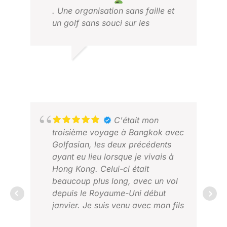
. Une organisation sans faille et
un golf sans souci sur les
meilleurs parcours disponibles.
FRANS H.
FIL
2025 NOV.
FÉV
C'était mon
troisième voyage à Bangkok avec
Golfasian, les deux précédents
ayant eu lieu lorsque je vivais à
Hong Kong. Celui-ci était
beaucoup plus long, avec un vol
depuis le Royaume-Uni début
janvier. Je suis venu avec mon fils
et ce fut un voyage court, car