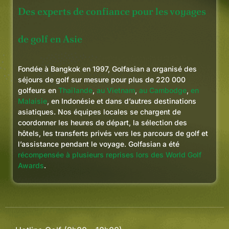
Des experts de confiance pour les voyages
de golf en Asie
Fondée à Bangkok en 1997, Golfasian a organisé des
séjours de golf sur mesure pour plus de 220 000
golfeurs en
Thaïlande
,
au Vietnam
,
au Cambodge
,
en
Malaisie
, en Indonésie et dans d’autres destinations
asiatiques. Nos équipes locales se chargent de
coordonner les heures de départ, la sélection des
hôtels, les transferts privés vers les parcours de golf et
l’assistance pendant le voyage. Golfasian a été
récompensée à plusieurs reprises lors des World Golf
Awards
.