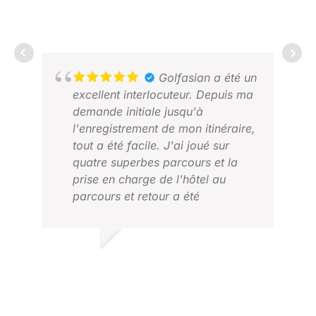
DICKY T.
DÉC. 2025
JOH
Golfasian a été un
AVR
excellent interlocuteur. Depuis ma
demande initiale jusqu'à
l'enregistrement de mon itinéraire,
tout a été facile. J'ai joué sur
quatre superbes parcours et la
prise en charge de l'hôtel au
parcours et retour a été
excellente. Le service et la
réactivité ont été de premier
ordre. Je recommande vivement
ANDREW B.
Golfasian.
2025 NOV.