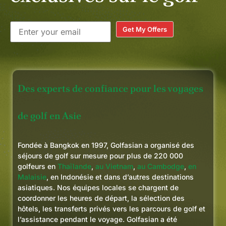
Get My Offers
Des experts de confiance pour les voyages
de golf en Asie
Fondée à Bangkok en 1997, Golfasian a organisé des
séjours de golf sur mesure pour plus de 220 000
golfeurs en
Thaïlande
,
au Vietnam
,
au Cambodge
,
en
Malaisie
, en Indonésie et dans d’autres destinations
asiatiques. Nos équipes locales se chargent de
coordonner les heures de départ, la sélection des
hôtels, les transferts privés vers les parcours de golf et
l’assistance pendant le voyage. Golfasian a été