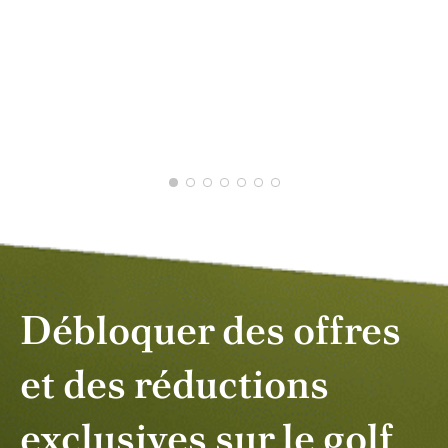
VIC
FÉV
Débloquer des offres
et des réductions
exclusives sur le golf