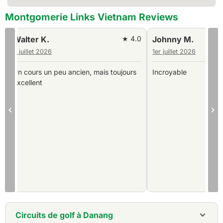
Montgomerie Links Vietnam Reviews
0
Walter K.
★ 4.0
Johnny M.
9 juillet 2026
1er juillet 2026
Un cours un peu ancien, mais toujours
Incroyable
excellent
Circuits de golf à Danang