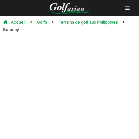
Accueil
Golfs
Terrains de golf aux Philippines
Boracay
Parcours de golf de Boracay |
Jouer au golf à Boracay
Boracay est une petite île située au centre des
Philippines. Elle bénéficie d'un climat tropical, avec une
température moyenne d'environ 30 degrés Celsius
(88°Fahrenheit) et un taux d'humidité de 75 %. L'année
est divisée en deux saisons distinctes. La saison des
pluies, qui commence vers le mois de juin et se termine
fin octobre, et la saison sèche, qui s'étend de novembre