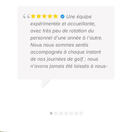
Une équipe
expérimentée et accueillante,
avec très peu de rotation du
personnel d'une année à l'autre.
Nous nous sommes sentis
accompagnés à chaque instant
de nos journées de golf ; nous
n'avons jamais été laissés à nous-
mêmes, même lorsque nous étions
MIT
sur le parcours.
MAR
TIM I.
JUILLET 2026