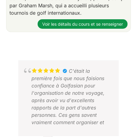
par Graham Marsh, qui a accueilli plusieurs
tournois de golf internationaux.
Voir les détails du cours et se renseigner
C'était la
première fois que nous faisions
confiance à Golfasian pour
l'organisation de notre voyage,
après avoir vu d'excellents
rapports de la part d'autres
personnes. Ces gens savent
vraiment comment organiser et
livrer un voyage de golf. Ils sont
GAU