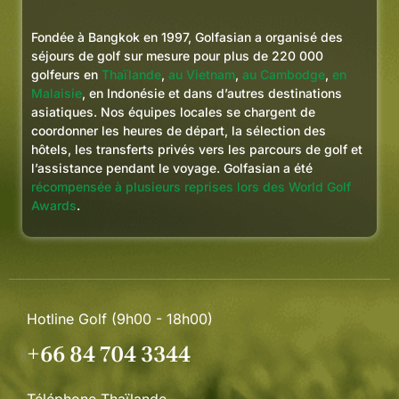
Fondée à Bangkok en 1997, Golfasian a organisé des
séjours de golf sur mesure pour plus de 220 000
golfeurs en
Thaïlande
,
au Vietnam
,
au Cambodge
,
en
Malaisie
, en Indonésie et dans d’autres destinations
asiatiques. Nos équipes locales se chargent de
coordonner les heures de départ, la sélection des
hôtels, les transferts privés vers les parcours de golf et
l’assistance pendant le voyage. Golfasian a été
récompensée à plusieurs reprises lors des World Golf
Awards
.
Hotline Golf (9h00 - 18h00)
+66 84 704 3344
Téléphone Thaïlande