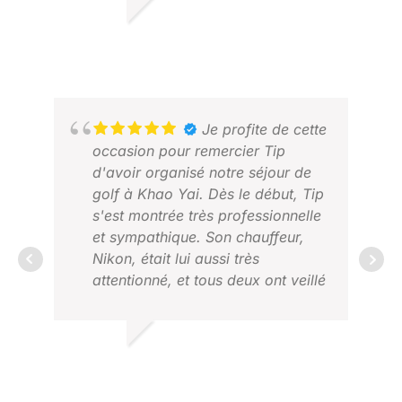
très compétents, sympathiques et
FÉV
exécutent le plan convenu avec
DES M.
une grande précision. Nous avons
OCT 2025
passé un excellent moment à
Saigon en jouant six parcours en
huit jours et tout s'est déroulé
comme sur des roulettes.
Je profite de cette
Hautement recommandé, vous ne
occasion pour remercier Tip
serez pas déçu.
d'avoir organisé notre séjour de
golf à Khao Yai. Dès le début, Tip
s'est montrée très professionnelle
et sympathique. Son chauffeur,
Nikon, était lui aussi très
attentionné, et tous deux ont veillé
à ce que tout se passe sans
DAR
accroc. Je recommanderai sans
MAI
hésiter cette agence à tous ceux
RICKY D.
qui souhaitent vivre un séjour de
AVRIL 2026
golf avec Golf Asian.