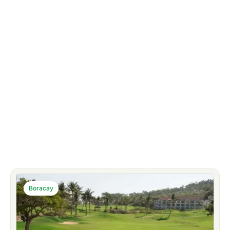
à mai.
Vous trouverez ci-dessous une liste des
meilleurs
terrains de golf de Boracay
, aux Philippines.
Lire la suite
Boracay