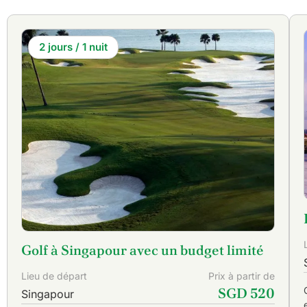
Les golfeurs passionnés ne peuvent s'attendre à rien de moins
la fois au public et aux membres exclusifs. Ces parcours sont t
2 jours / 1 nuit
Golf à Singapour avec un budget limité
Lieu de départ
Prix à partir de
SGD 520
Singapour