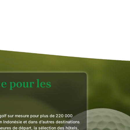
SUE
JUI
e pour les
golf sur mesure pour plus de 220 000
en Indonésie et dans d’autres destinations
eures de départ, la sélection des hôtels,