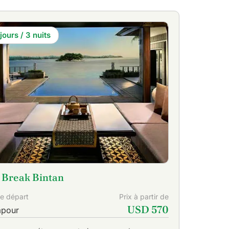
 de 20 terrains et champs de pratique qui s'adressent à
jours / 3 nuits
 Break Bintan
de départ
Prix à partir de
USD 570
apour