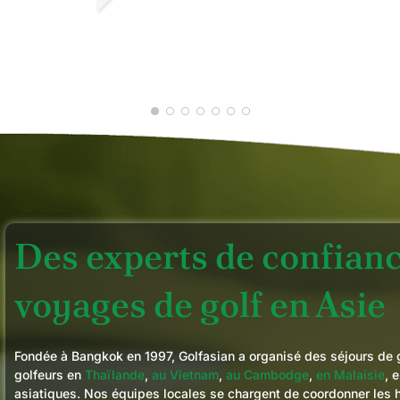
JOHN M.
JANVIER 2026
Des experts de confianc
voyages de golf en Asie
Fondée à Bangkok en 1997, Golfasian a organisé des séjours de 
golfeurs en
Thaïlande
,
au Vietnam
,
au Cambodge
,
en Malaisie
, 
asiatiques. Nos équipes locales se chargent de coordonner les h