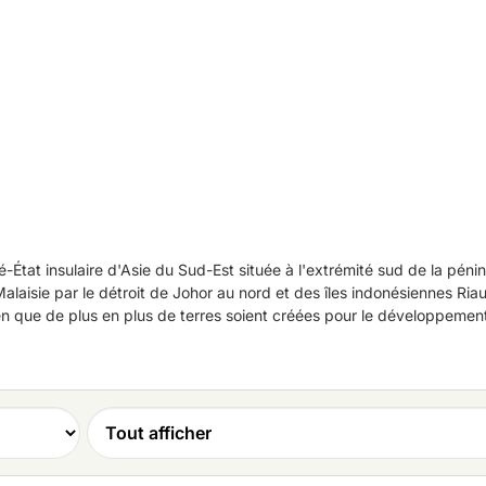
té-État insulaire d'Asie du Sud-Est située à l'extrémité sud de la péni
 Malaisie par le détroit de Johor au nord et des îles indonésiennes Ri
bien que de plus en plus de terres soient créées pour le développement
t est l'un des cinq ports les plus actifs au monde.
nt 2,91 millions sont nées sur place. La population est très diversifi
 Indiens forment d'importantes minorités. Reflétant cette diversité, le