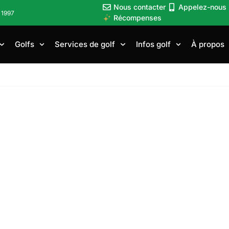
Nous contacter
Appelez-nous
 1997
Récompenses
Golfs
Services de golf
Infos golf
À propos
f à Singapour | Jo
à Singapour