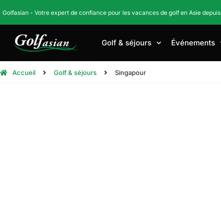
Golfasian - Votre expert de confiance pour les vacances de golf en Asie depuis
Golf & séjours
Événements
Accueil
Golf & séjours
Singapour
Séjour gol