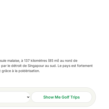
nsule malaise, à 137 kilomètres (85 mi) au nord de
au par le détroit de Singapour au sud. Le pays est fortement
 grâce à la poldérisation.
ée ; la majorité est composée de Chinois, qui représentent
Show Me Golf Trips
 pays compte quatre langues officielles : l'anglais, le