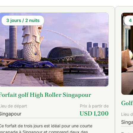
 que des
terrains de golf de
classe mondiale
à Singapour
, avec plus
ous soigneusement conçus pour offrir une expérience spectaculaire.
3 jours / 2 nuits
4 
Forfait golf High Roller Singapour
Golf
Lieu de départ
Prix à partir de
USD 1,200
Singapour
Lieu 
Sing
Ce forfait de trois jours est idéal pour une courte
escapade à Singapour et comprend deux des