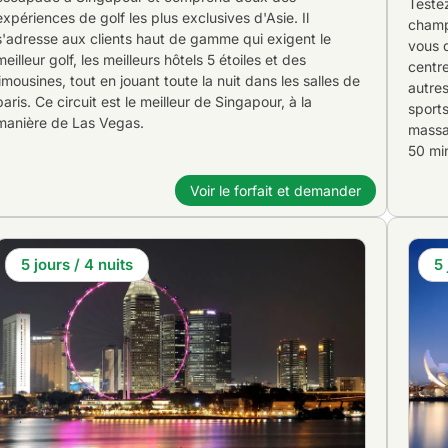
Teste
expériences de golf les plus exclusives d'Asie. Il
champi
s'adresse aux clients haut de gamme qui exigent le
vous d
meilleur golf, les meilleurs hôtels 5 étoiles et des
centre
limousines, tout en jouant toute la nuit dans les salles de
autres
paris. Ce circuit est le meilleur de Singapour, à la
sports
manière de Las Vegas.
massag
50 min
Voir le forfait et demander
5 jours / 4 nuits
5 