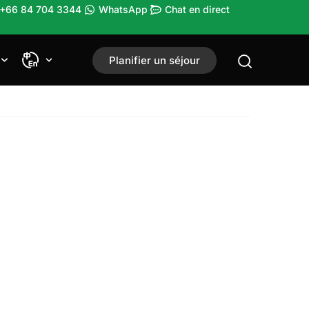
 +66 84 704 3344
WhatsApp
Chat en direct
Planifier un séjour
uer au golf