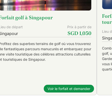
Forf
Forfait golf à Singapour
tour
Lieu de départ
Prix à partir de
Lieu 
SGD 1,050
Singapour
Sing
Profitez des superbes terrains de golf où vous trouverez
Combi
de fantastiques parcours manucurés et embarquez pour
golf, 
une visite touristique des célèbres attractions culturelles
Garde
et touristiques de Singapour.
vous l
quart
Voir le forfait et demander