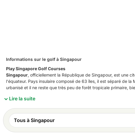
Informations sur le golf à Singapour
Play Singapore Golf Courses
Singapour
, officiellement la République de Singapour, est une ci
l'équateur. Pays insulaire composé de 63 îles, il est séparé de la
urbanisé et il ne reste que très peu de forêt tropicale primaire, 
Lire la suite
Singapour
est le quatrième centre financier du monde et son por
Un peu plus de cinq millions de personnes vivent à Singapour, do
près de 75 % de la population totale, tandis que les Malais et les
malais, le chinois et le tamoul.