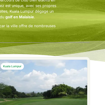
rcours de club bien établis en
ez est unique, avec ses propres
urelles, Kuala Lumpur dégage un
 du
golf en Malaisie
.
ar la ville offre de nombreuses
Kuala Lumpur