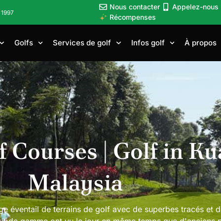
Nous contacter
Appelez-nous
 1997
Récompenses
Golfs
Services de golf
Infos golf
À propos
pur
 Courses | Golf in K
Malaysia
e éventail de terrains de golf avec de superbes tracés et d