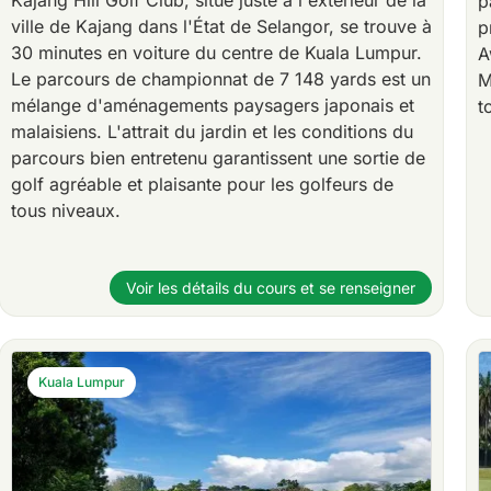
Kajang Hill Golf Club, situé juste à l'extérieur de la
p
ville de Kajang dans l'État de Selangor, se trouve à
p
30 minutes en voiture du centre de Kuala Lumpur.
A
Le parcours de championnat de 7 148 yards est un
M
mélange d'aménagements paysagers japonais et
t
malaisiens. L'attrait du jardin et les conditions du
parcours bien entretenu garantissent une sortie de
golf agréable et plaisante pour les golfeurs de
tous niveaux.
Voir les détails du cours et se renseigner
Kuala Lumpur