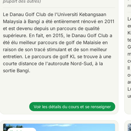
plupart des autres)
m
Le Danau Golf Club de l'Universiti Kebangsaan
L
Malaysia à Bangi a été entièrement rénové en 2011
e
et est devenu depuis un parcours de qualité
K
supérieure. En fait, en 2015, le Danau Golf Club a
t
été élu meilleur parcours de golf de Malaisie en
G
raison de son tracé stimulant et de son meilleur
m
entretien. Le parcours de golf KL se trouve à une
c
courte distance de l'autoroute Nord-Sud, à la
I
sortie Bangi.
o
a
L
u
Voir les détails du cours et se renseigner