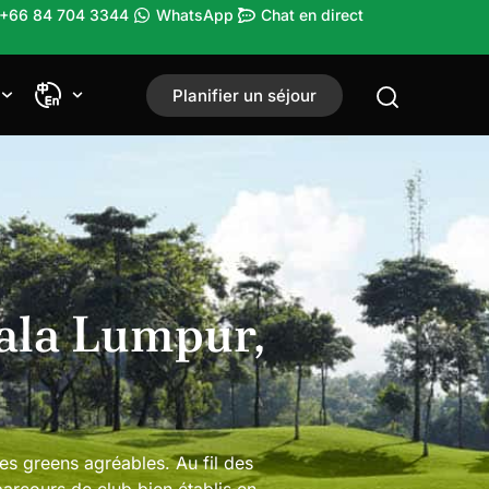
 +66 84 704 3344
WhatsApp
Chat en direct
Planifier un séjour
uala Lumpur,
es greens agréables. Au fil des