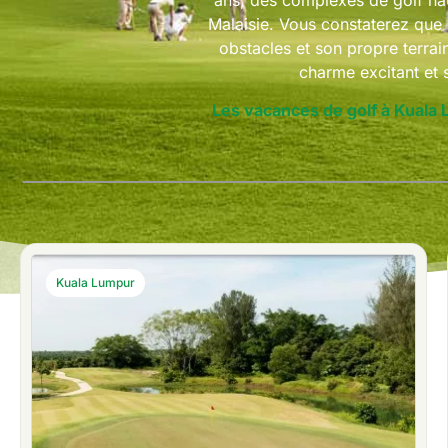
ans, des complexes de golf ha
Malaisie. Vous constaterez qu
obstacles et son propre terrai
charme excitant et 
Les vacances de golf à Kuala
Kuala Lumpur