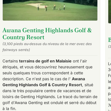
Awana Genting Highlands Golf &
Country Resort
B
(3,100 pieds au-dessus du niveau de la mer avec des
(
fairways serrés)
Certains
terrains de golf en Malaisie
ont l'air
L
étriqués, et vous découvrirez heureusement que
3
seuls quelques trous correspondent à cette
F
description. Ce n'est pas le cas de l'
Awana
l
Genting Highlands Golf & Country Resort
, situé
a
dans le très populaire centre de vacances et de
p
loisirs de Genting Highlands. Le tracé du terrain de
l
golf d'Awana Genting est ondulé et serré du début
7
à la fin.