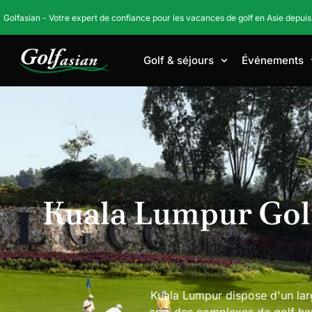
Golfasian - Votre expert de confiance pour les vacances de golf en Asie depuis
Golf & séjours
Événements
Accueil
Golfs
Terrains de golf en Malaisie
Kuala Lum
Kuala Lumpur Golf
Kuala Lumpur dispose d'un larg