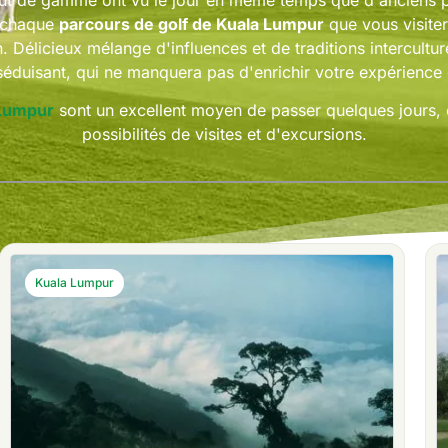
ut de gamme ont vu le jour en même temps que d'anciens pa
e chaque
parcours de golf de Kuala Lumpur
que vous visiter
n. Délicieux mélange d'influences et de traditions intercult
séduisant, qui ne manquera pas d'enrichir votre expérience
 Lumpur
sont un excellent moyen de passer quelques jours, c
possibilités de visites et d'excursions.
Kuala Lumpur