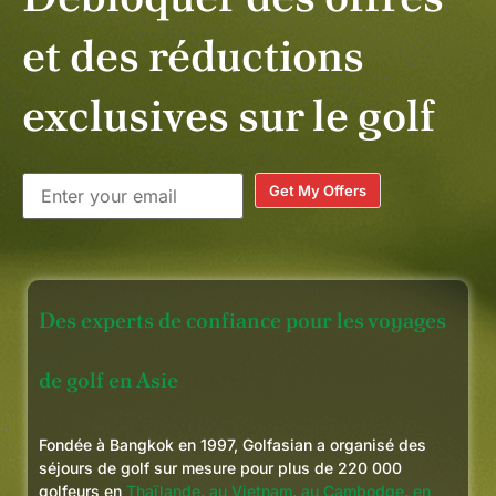
et des réductions
exclusives sur le golf
Get My Offers
Des experts de confiance pour les voyages
de golf en Asie
Fondée à Bangkok en 1997, Golfasian a organisé des
séjours de golf sur mesure pour plus de 220 000
golfeurs en
Thaïlande
,
au Vietnam
,
au Cambodge
,
en