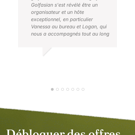
Golfasian s'est révélé être un
organisateur et un hôte
exceptionnel, en particulier
Vanessa au bureau et Logan, qui
nous a accompagnés tout au long
de la semaine. Une organisation
ANN
irréprochable, une excellente
MAR
communication et un séjour de
ROB D.
golf fantastique. Je recommande
JUILLET 2026
vivement de faire appel à leurs
services.
Débloquer des offres