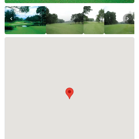
Le parcours Old Course du Royal Selangor Golf Club est
Quelles sont les installations disponibles au
ouvert tous les jours de la semaine.
Royal Selangor Golf Club, Old Course ?
Le Royal Selangor Golf Club, Old Course, propose les
installations suivantes : salle de sport, école de golf,
restaurants, billard, squash, piscine, tennis. Un practice
est également à votre disposition.