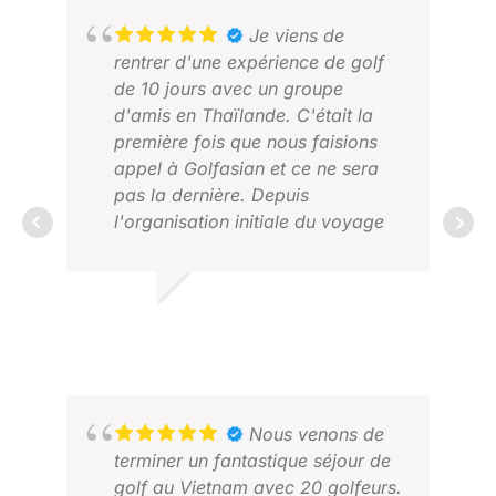
Je viens de
rentrer d'une expérience de golf
de 10 jours avec un groupe
d'amis en Thaïlande. C'était la
première fois que nous faisions
appel à Golfasian et ce ne sera
pas la dernière. Depuis
l'organisation initiale du voyage
et des dates avec Darren,
jusqu'au voyage lui-même, tout a
RIC
été simple. Tout était prévu et à
FÉV
LLOYD R.
un prix très raisonnable. Je le
FÉV 2025
recommande vivement.
Nous venons de
terminer un fantastique séjour de
golf au Vietnam avec 20 golfeurs.