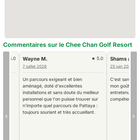
Commentaires sur le Chee Chan Golf Resort
0
Wayne M.
★ 5.0
Shams a.
7 juillet 2026
25 juin 2026
Un parcours exigeant et bien
C'est sans doute le m
aménagé, doté d'excellentes
mon goût. Il est mag
installations et sans doute du meilleur
entretenu et les caddi
personnel que l'on puisse trouver sur
compétents.
n'importe quel parcours de Pattaya :
toujours souriant et très accueillant.