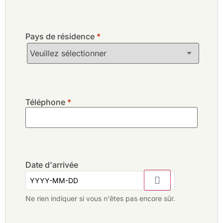
Siam Country Club, Plantation Course
Siam Country Club, Rolling Hills
Siam Country Club, Waterside Course
Pays de résidence
*
Treasure Hill Golf & Country Club
Wangjuntr Golf & Nature Park, Highland Course
Wangjuntr Golf & Nature Park, Jungle Course
Wangjuntr Golf & Nature Park, Valley Course
Téléphone
*
Date d'arrivée
Ne rien indiquer si vous n'êtes pas encore sûr.