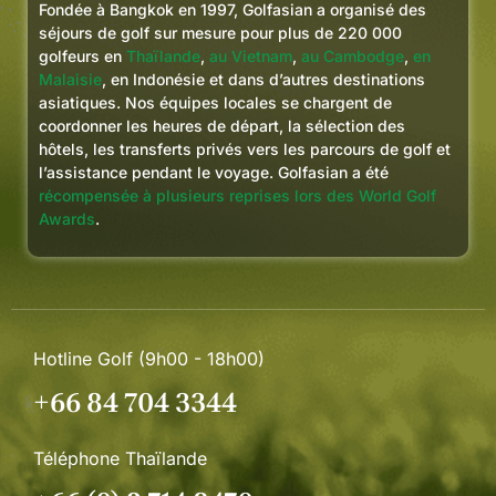
Fondée à Bangkok en 1997, Golfasian a organisé des
séjours de golf sur mesure pour plus de 220 000
golfeurs en
Thaïlande
,
au Vietnam
,
au Cambodge
,
en
Malaisie
, en Indonésie et dans d’autres destinations
asiatiques. Nos équipes locales se chargent de
coordonner les heures de départ, la sélection des
hôtels, les transferts privés vers les parcours de golf et
l’assistance pendant le voyage. Golfasian a été
récompensée à plusieurs reprises lors des World Golf
Awards
.
Hotline Golf (9h00 - 18h00)
+66 84 704 3344
Téléphone Thaïlande