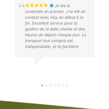
Je les ai
contactés en premier. J'ai été en
contact avec Huy du début à la
fin. Excellent service pour la
gestion de la date choisie et des
heures de départ chaque jour. Le
transport tout compris est
indispensable, et ils facilitent
vraiment les choses – un grand
merci à Peter, notre chauffeur, qui
JO
a été formidable. Dans
FÉV
MITCHELL C.
l'ensemble, rien à redire : bon
MARS 2026
rapport qualité-prix, possibilité de
modifier les parties de golf, l'hôtel
et la durée du séjour en fonction
de vos besoins. Un séjour
formidable.