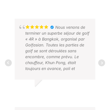
RANDY R.
FÉVRIER 2026
STE
MAI
Nous venons de
terminer un superbe séjour de golf
« 4R » à Bangkok, organisé par
Golfasian. Toutes les parties de
golf se sont déroulées sans
encombre, comme prévu. Le
chauffeur, Khun Pong, était
toujours en avance, poli et
serviable. Un organisateur de
séjours de golf que nous
AND
recommandons vivement !
202
HL G.
JUILLET 2026