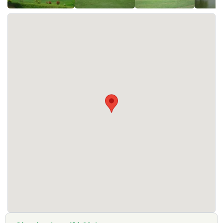
L'Orna Golf & Country Club les installations suivantes :
hébergement, restaurants, piscine. Un practice est
Le clubhouse de l'OGCC est un clubhouse unique, sans
également à votre disposition.
aucun doute l'un des plus beaux du pays. Les
installations de loisirs comprennent une piscine, un
jacuzzi, des courts de tennis et des salles de karaoké.
Le restaurant chinois du club propose une cuisine
chinoise haut de gamme avec une vue imprenable sur
le parcours de golf, mais sans porc au menu. Les
autres installations comprennent une terrasse pour les
golfeurs, des kiosques sur le parcours, des vestiaires
et une boutique de professionnels, qui sont toutes dans
la moyenne.