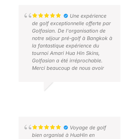
Une expérience
de golf exceptionnelle offerte par
Golfasian. De l'organisation de
notre séjour pré-golf à Bangkok à
la fantastique expérience du
tournoi Amari Hua Hin Skins,
Golfasian a été irréprochable.
Merci beaucoup de nous avoir
offert une expérience inoubliable
et de merveilleux souvenirs.
DAVID F.
AN
MARS 2026
FÉV
Voyage de golf
bien organisé à HuaHin en