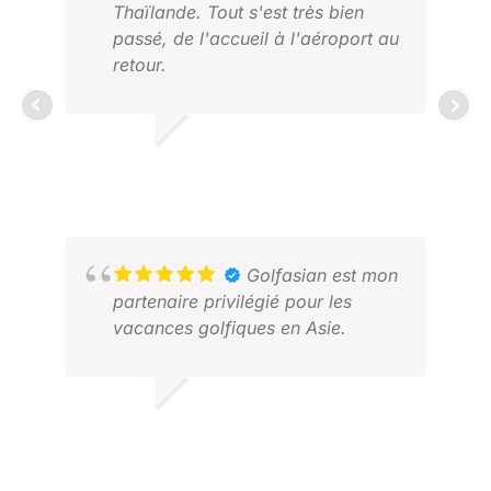
Thaïlande. Tout s'est très bien
passé, de l'accueil à l'aéroport au
retour.
TIMO T.
2025 NOV.
HAY
JUI
Golfasian est mon
partenaire privilégié pour les
vacances golfiques en Asie.
RICHARD
FÉVRIER 2026