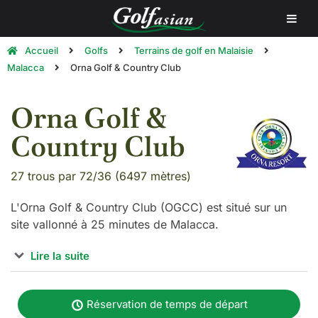
Accueil
Golfs
Terrains de golf en Malaisie
Malacca
Orna Golf & Country Club
Orna Golf &
Country Club
27 trous par 72/36 (6497 mètres)
L'Orna Golf & Country Club (OGCC) est situé sur un
site vallonné à 25 minutes de Malacca.
Lire la suite
Depuis son ouverture à la fin de l'année 1997, l'Orna
Golf & Country Club a acquis la réputation bien méritée
Réservation de temps de départ
d'être l'un des terrains de golf les plus difficiles de