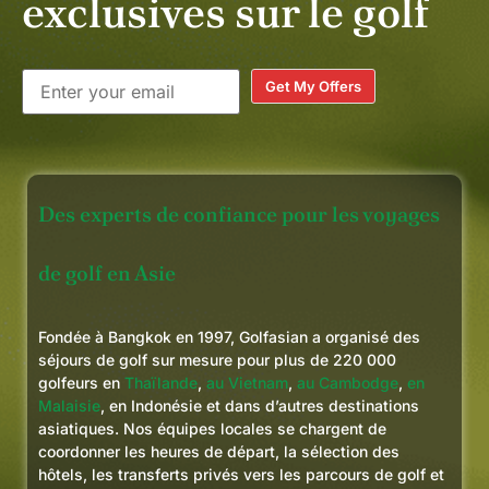
exclusives sur le golf
Get My Offers
Des experts de confiance pour les voyages
de golf en Asie
Fondée à Bangkok en 1997, Golfasian a organisé des
séjours de golf sur mesure pour plus de 220 000
golfeurs en
Thaïlande
,
au Vietnam
,
au Cambodge
,
en
Malaisie
, en Indonésie et dans d’autres destinations
asiatiques. Nos équipes locales se chargent de
coordonner les heures de départ, la sélection des
hôtels, les transferts privés vers les parcours de golf et