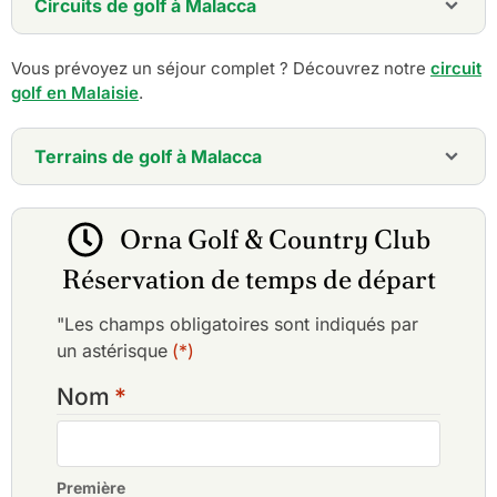
Circuits de golf à Malacca
5 jours - Melaka Golf Tour
Vous prévoyez un séjour complet ? Découvrez notre
circuit
14 jours - Best of Malaysia Golf Holiday
golf en Malaisie
.
Terrains de golf à Malacca
A'Famosa Golf & Country Club
Ayer Keroh Country Club
Orna Golf & Country Club
Gemas Golf Resort
Orna Golf & Country Club
Réservation de temps de départ
Tiara Melaka Golf & Country Club
"Les champs obligatoires sont indiqués par
un astérisque
(*)
Nom
*
Première