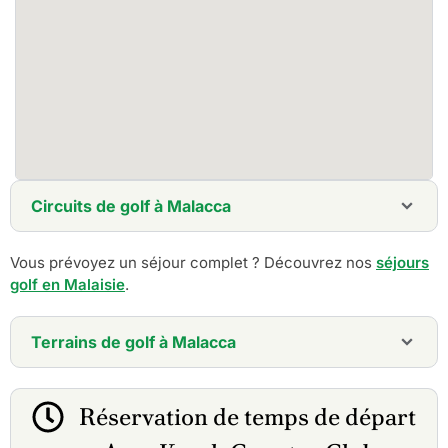
Circuits de golf à Malacca
5 jours - Melaka Golf Tour
Vous prévoyez un séjour complet ? Découvrez nos
séjours
14 jours - Best of Malaysia Golf Holiday
golf en Malaisie
.
Terrains de golf à Malacca
A'Famosa Golf & Country Club
Ayer Keroh Country Club
Réservation de temps de départ
Gemas Golf Resort
Orna Golf & Country Club