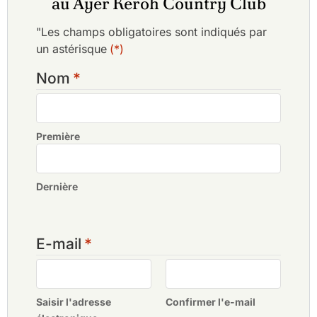
au Ayer Keroh Country Club
Tiara Melaka Golf & Country Club
"Les champs obligatoires sont indiqués par
un astérisque
(*)
Nom
*
Première
Dernière
E-mail
*
Saisir l'adresse
Confirmer l'e-mail