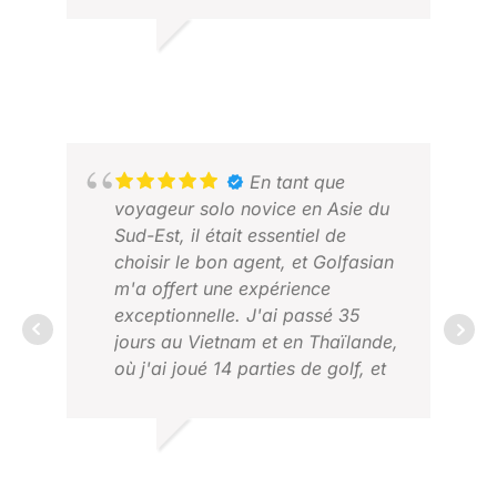
STEPHEN R.
JANVIER 2026
En tant que
voyageur solo novice en Asie du
Sud-Est, il était essentiel de
choisir le bon agent, et Golfasian
m'a offert une expérience
exceptionnelle. J'ai passé 35
jours au Vietnam et en Thaïlande,
JOH
où j'ai joué 14 parties de golf, et
AVR
tout était parfaitement organisé.
Des recommandations
JOSEPH G.
personnalisées d'hôtels, de golfs
FÉVRIER 2026