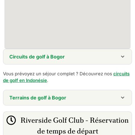
Circuits de golf à Bogor
5 jours - Bogor Highlands Golf Retreat - Fairways
Vous prévoyez un séjour complet ? Découvrez nos
circuits
pittoresques et séjours de luxe
de golf en Indonésie
7 jours - Java Elite Golf Journey - 7 jours à travers les
.
plus beaux fairways de Jakarta et Bogor
Terrains de golf à Bogor
Club de golf Emeralda
Gunung Geulis Country Club
Riverside Golf Club - Réservation
Klub Golf Bogor Raya
Club de golf Rainbow Hills
de temps de départ
Rancamaya Golf & Country Club