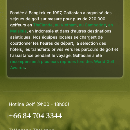
souhaitez jouer au golf dans une
ambiance conviviale. N'hésitez
Fondée à Bangkok en 1997, Golfasian a organisé des
pas à consulter leur site web pour
séjours de golf sur mesure pour plus de 220 000
plus de détails.
golfeurs en
Thaïlande
,
au Vietnam
,
au Cambodge
,
en
Malaisie
, en Indonésie et dans d’autres destinations
Je réserverai sans hésiter à
asiatiques. Nos équipes locales se chargent de
nouveau avec Golfasian pour mes
coordonner les heures de départ, la sélection des
prochains séjours golfiques en
hôtels, les transferts privés vers les parcours de golf et
l’assistance pendant le voyage. Golfasian a été
Thaïlande, au Vietnam et dans
récompensée à plusieurs reprises lors des World Golf
d'autres régions d'Asie. Si vous
Awards
.
souhaitez passer un séjour
golfique sans accroc, où tout est
pris en charge, cette agence est
faite pour vous.
Hotline Golf (9h00 - 18h00)
+66 84 704 3344