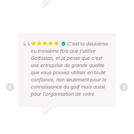
été annulée en raison d'un typhon,
l'équipe de Golfasian s'est
WALTER K.
JAN
immédiatement chargée de nous
JUILLET 2026
FÉV
trouver un moyen de transport et
un hébergement ; ils n'auraient
pas pu se montrer plus serviables.
Je ferai sans aucun doute à
C'est la deuxième
nouveau appel à Golfasian pour
ou troisième fois que j'utilise
nos vacances de golf annuelles.
Golfasian, et je pense que c'est
une entreprise de grande qualité
que vous pouvez utiliser en toute
confiance, non seulement pour la
connaissance du golf mais aussi
pour l'organisation de votre
voyage. Si j'avais organisé mon
voyage moi-même comme
auparavant, je pense qu'il serait
MIKA T.
Z K
très difficile d'avoir la même
AOÛT 2024
MAI
expérience.