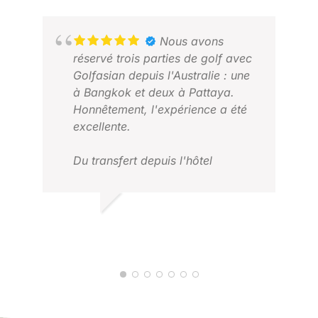
今回で2回か3度目の利用になるので
すが、ゴルフの知識だけでなく、旅
Nous avons
行のプランニングなども相談できる
réservé trois parties de golf avec
安心して利用できる高品質な代理店
Golfasian depuis l'Australie : une
だと思います。以前のように自分で
à Bangkok et deux à Pattaya.
手配していたら、同じような経験を
Honnêtement, l'expérience a été
するのはとても大変だと思います。
excellente.
Du transfert depuis l'hôtel
jusqu'au départ, tout s'est
parfaitement déroulé. Tout était
bien organisé, sans aucun stress.
JASON T.
FIL
Nous n'avons pas eu à nous
JANVIER 2026
FÉV
soucier de la logistique, nous
avons simplement pu profiter du
golf.
Nous tenons à remercier tout