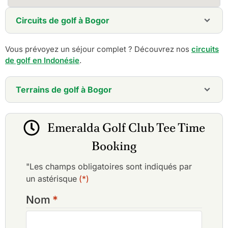
Circuits de golf à Bogor
5 jours - Bogor Highlands Golf Retreat - Fairways
Vous prévoyez un séjour complet ? Découvrez nos
circuits
pittoresques et séjours de luxe
de golf en Indonésie
7 jours - Java Elite Golf Journey - 7 jours à travers les
.
plus beaux fairways de Jakarta et Bogor
Terrains de golf à Bogor
Club de golf Emeralda
Gunung Geulis Country Club
Emeralda Golf Club Tee Time
Klub Golf Bogor Raya
Club de golf Rainbow Hills
Booking
Rancamaya Golf & Country Club
Riverside Golf Club
"Les champs obligatoires sont indiqués par
Club de golf de Sentul Highlands
un astérisque
(*)
Nom
*