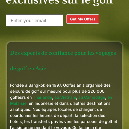
Get My Offers
Des experts de confiance pour les voyages
de golf en Asie
Fondée à Bangkok en 1997, Golfasian a organisé des
séjours de golf sur mesure pour plus de 220 000
golfeurs en
Thaïlande
,
au Vietnam
,
au Cambodge
,
en
Malaisie
, en Indonésie et dans d’autres destinations
asiatiques. Nos équipes locales se chargent de
coordonner les heures de départ, la sélection des
hôtels, les transferts privés vers les parcours de golf et
l’assistance pendant le voyage. Golfasian a été