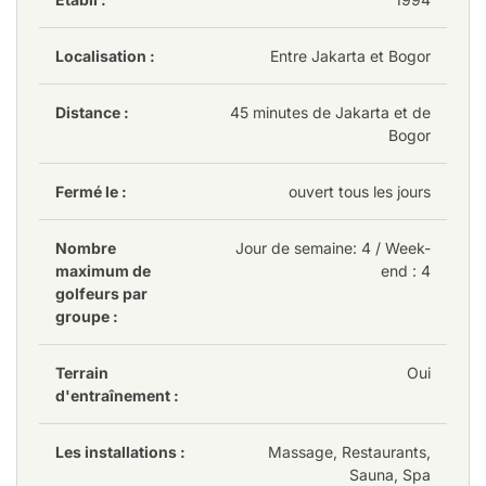
parcours composites d'Indonésie. Où d'autre pouvez-
vous jouer à la fois sur un parcours Palmer et Nicklaus
Localisation :
Entre Jakarta et Bogor
au cours d'une même partie ?
L'Emeralda Golf Club
dispose de l'un des meilleurs
Distance :
45 minutes de Jakarta et de
Bogor
spas du pays, avec des salles de soins dans les
vestiaires hommes et femmes. Le spa est un véritable
plus pour les golfeurs qui souhaitent ce petit service
Fermé le :
ouvert tous les jours
supplémentaire. (Clin d'œil !)
Nombre
Jour de semaine
: 4
/ Week-
maximum de
end : 4
golfeurs par
groupe :
Terrain
Oui
d'entraînement :
Les installations :
Massage, Restaurants,
Sauna, Spa