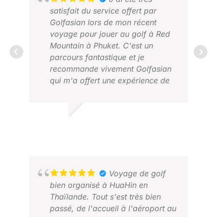
satisfait du service offert par
Golfasian lors de mon récent
voyage pour jouer au golf à Red
Mountain à Phuket. C'est un
parcours fantastique et je
recommande vivement Golfasian
RIC
qui m'a offert une expérience de
AVR
première classe.
ROSS C.
2025 NOV.
Voyage de golf
bien organisé à HuaHin en
Thaïlande. Tout s'est très bien
passé, de l'accueil à l'aéroport au