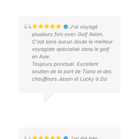
J'ai voyagé
plusieurs fois avec Golf Asian.
C'est sans aucun doute le meilleur
voyagiste spécialisé dans le golf
en Asie.
Toujours ponctuel. Excellent
soutien de la part de Tiana et des
BON
chauffeurs Jason et Lucky à Da
JUI
Nang. Je le recommande
vivement.
NOEL G.
FÉVRIER 2026
J'ai été très