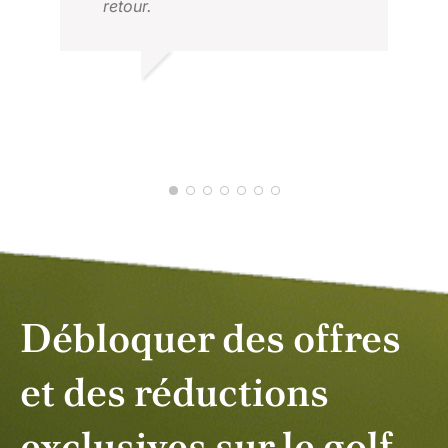
retour.
MIK
AOÛ
TIMO T.
2025 NOV.
Débloquer des offres
et des réductions
exclusives sur le golf