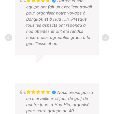
omniprésents et valent bien leur
Darren et son
prix. Nous avons joué trois jours
équipe ont fait un excellent travail
au golf, principalement de 8h30 à
pour organiser notre voyage à
12h30, puis nous avons déjeuné
Bangkok et à Hua Hin. Presque
NEI
sur le terrain de golf. La nourriture
tous les aspects ont répondu à
FÉV
est très délicieuse.
nos attentes et ont été rendus
encore plus agréables grâce à la
gentillesse et au
professionnalisme du personnel
sur place.
MALCOLM T.
AVRIL 2026
RAJ
AVR
Nous avons passé
un merveilleux séjour de golf de
quatre jours à Hua Hin, organisé
pour notre groupe de 40