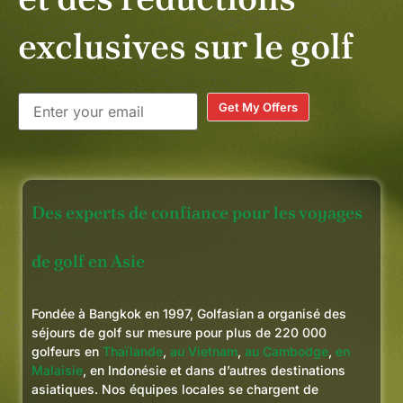
exclusives sur le golf
Get My Offers
Des experts de confiance pour les voyages
de golf en Asie
Fondée à Bangkok en 1997, Golfasian a organisé des
séjours de golf sur mesure pour plus de 220 000
golfeurs en
Thaïlande
,
au Vietnam
,
au Cambodge
,
en
Malaisie
, en Indonésie et dans d’autres destinations
asiatiques. Nos équipes locales se chargent de