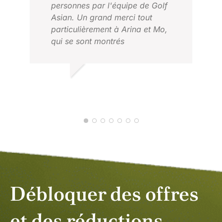
personnes par l'équipe de Golf
Asian. Un grand merci tout
particulièrement à Arina et Mo,
qui se sont montrés
professionnels, dévoués et
toujours aimables avec nous tous,
malgré toutes les difficultés
THOMAS L.
logistiques que cela a pu
MAI 2026
représenter pour bon nombre
d'entre nous.
Débloquer des offres
et des réductions