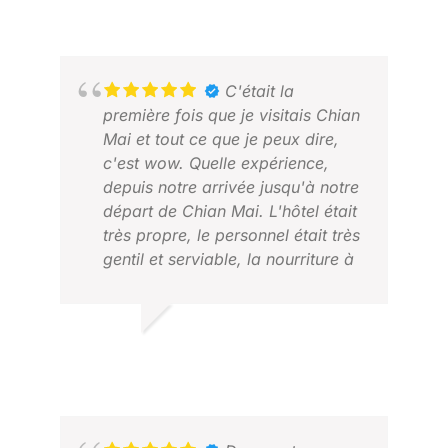
C'était la
première fois que je visitais Chian
Mai et tout ce que je peux dire,
c'est wow. Quelle expérience,
depuis notre arrivée jusqu'à notre
départ de Chian Mai. L'hôtel était
très propre, le personnel était très
gentil et serviable, la nourriture à
l'hôtel était toujours fraîche et très
JAC
savoureuse. La vie nocturne était
FÉV
assez impressionnante, avec la
RUBEN S.
boxe thaïlandaise et les boissons
2025 NOV.
savoureuses. Les gens en général
sont très gentils et toujours prêts à
vous aider. Les massages sont