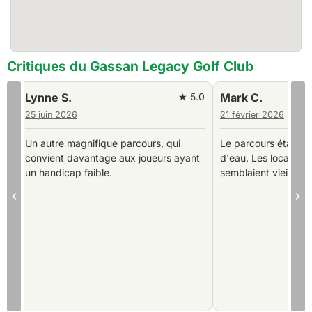
Critiques du Gassan Legacy Golf Club
0
Mark C.
★ 4.0
James P.
21 février 2026
2025-10-24
Le parcours était bien, beaucoup
Si vous aimez l'eau e
d'eau. Les locaux du club, etc.
un bon jeu court, ce 
semblaient vieillissants.
passionnant à jouer.