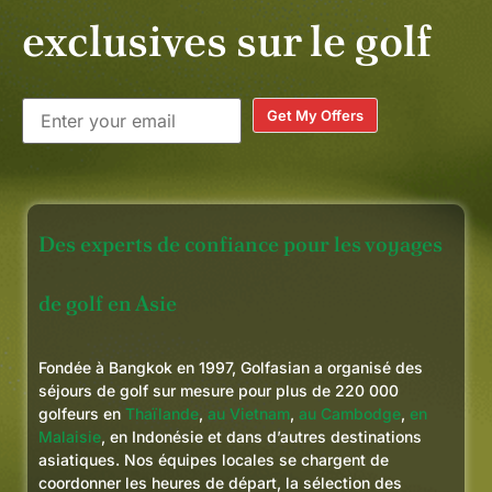
recommande vivement Golfasian
exclusives sur le golf
à tous ceux qui envisagent de
passer des vacances golfiques en
Thaïlande !
Get My Offers
Des experts de confiance pour les voyages
de golf en Asie
Fondée à Bangkok en 1997, Golfasian a organisé des
séjours de golf sur mesure pour plus de 220 000
golfeurs en
Thaïlande
,
au Vietnam
,
au Cambodge
,
en
Malaisie
, en Indonésie et dans d’autres destinations
asiatiques. Nos équipes locales se chargent de
coordonner les heures de départ, la sélection des