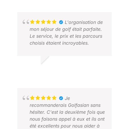
L'organisation de
mon séjour de golf était parfaite.
Le service, le prix et les parcours
choisis étaient incroyables.
JASON H.
AVRIL 2026
CHE
Je
FÉV
recommanderais Golfasian sans
hésiter. C'est la deuxième fois que
nous faisons appel à eux et ils ont
été excellents pour nous aider à