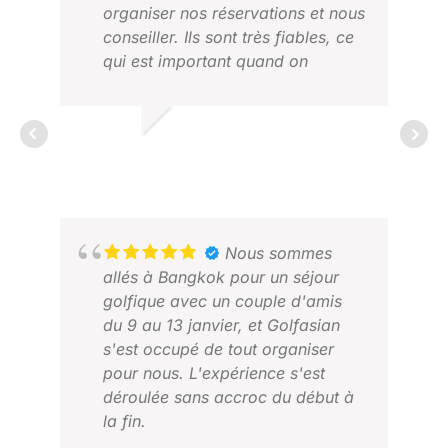
organiser nos réservations et nous
conseiller. Ils sont très fiables, ce
qui est important quand on
voyage. Nous ferons certainement
appel à eux à nouveau lors de
notre prochain séjour en Asie.
DANIEL C.
Merci.
JANVIER 2026
RAN
Nous sommes
MAR
allés à Bangkok pour un séjour
golfique avec un couple d'amis
du 9 au 13 janvier, et Golfasian
s'est occupé de tout organiser
pour nous. L'expérience s'est
déroulée sans accroc du début à
la fin.