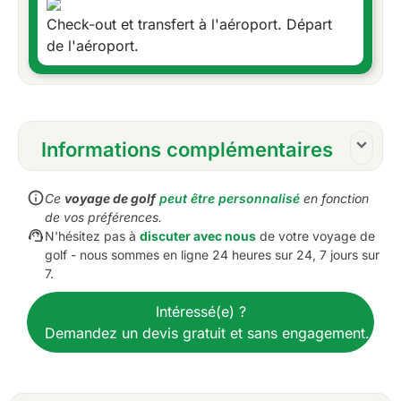
Check-out et transfert à l'aéroport. Départ
de l'aéroport.
Informations complémentaires
Inclusions :
Ce
voyage de golf
peut être personnalisé
en fonction
2 parties de golf à Desaru
de vos préférences.
3 nuits d'hébergement à Johor
N'hésitez pas à
discuter avec nous
de votre voyage de
Petit déjeuner quotidien
golf - nous sommes en ligne 24 heures sur 24, 7 jours sur
7.
Voiturettes de golf comme indiqué dans
l'itinéraire
Intéressé(e) ?
Tous les transferts de l'aéroport et du terrain de
Demandez un devis gratuit et sans engagement.
golf
Tous les transferts en van ou en berline de
tourisme VIP privée