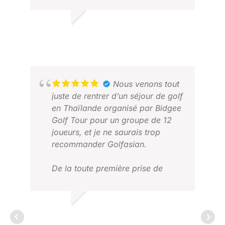
RICHARD
FÉVRIER 2026
PC
Nous venons tout
JAN
juste de rentrer d’un séjour de golf
en Thaïlande organisé par Bidgee
Golf Tour pour un groupe de 12
joueurs, et je ne saurais trop
recommander Golfasian.
De la toute première prise de
contact jusqu’au transfert final à
l’aéroport, l’équipe s’est montrée
exceptionnelle. Elle a fait preuve
MARK B.
d’une réactivité incroyable, d’une
JUILLET 2026