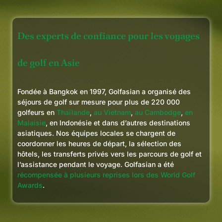
toujours plus loin. Qu’il s’agisse
de modifier des réservations, de
Des experts de confiance pour les voyages
répondre à des questions de
dernière minute ou de s’assurer
que tout se passe bien, rien ne
de golf en Asie
semblait jamais leur poser de
problème.
Fondée à Bangkok en 1997, Golfasian a organisé des
séjours de golf sur mesure pour plus de 220 000
Si vous envisagez un séjour de
golfeurs en
Thaïlande
,
au Vietnam
,
au Cambodge
,
en
golf en Thaïlande ou ailleurs en
Malaisie
, en Indonésie et dans d’autres destinations
Asie, je n’hésiterais pas à
asiatiques. Nos équipes locales se chargent de
recommander Golfasian. Ils ont
coordonner les heures de départ, la sélection des
gagné un client à vie, et nous
hôtels, les transferts privés vers les parcours de golf et
l’assistance pendant le voyage. Golfasian a été
ferons certainement à nouveau
récompensée à plusieurs reprises lors des World Golf
appel à eux pour nos futurs
Awards
.
Bidgee Golf Tours.