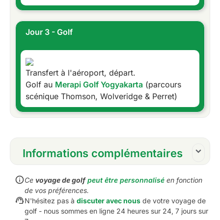
Jour 3 - Golf
Transfert à l'aéroport, départ.
Golf au
Merapi Golf Yogyakarta
(parcours
scénique Thomson, Wolveridge & Perret)
Informations complémentaires
Inclusions :
Ce
voyage de golf
peut être personnalisé
en fonction
Tous les hébergements
de vos préférences.
Petit-déjeuner quotidien cuisiné sur commande
N'hésitez pas à
discuter avec nous
de votre voyage de
ou sous forme de buffet
golf - nous sommes en ligne 24 heures sur 24, 7 jours sur