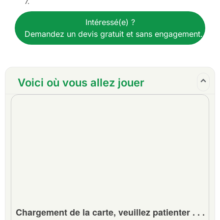
7.
Un caddy par golfeur sur chaque terrain de golf
Tous les transferts à l'aéroport, au sol et sur le
Intéressé(e) ?
terrain de golf
Demandez un devis gratuit et sans engagement.
Tous les transferts en van touristique privé VIP à
toit surélevé ou équivalent
Ligne d'assistance téléphonique 24 heures sur
24, 7 jours sur 7, assurée par un personnel de
Voici où vous allez jouer
service compétent
Conseils, expertise et suggestions au niveau
local tout au long du voyage
Toutes les taxes et frais de service
Exclusions :
Billets d'avion internationaux
Articles personnels, boissons et pourboires
Chargement de la carte, veuillez patienter . . .