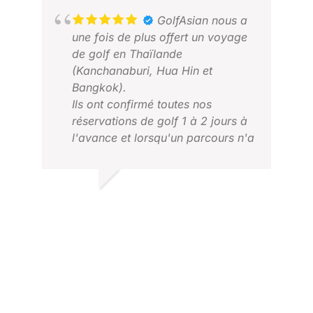
GolfAsian nous a
ED
une fois de plus offert un voyage
DÉC
de golf en Thaïlande
(Kanchanaburi, Hua Hin et
Bangkok).
Ils ont confirmé toutes nos
réservations de golf 1 à 2 jours à
l'avance et lorsqu'un parcours n'a
pas honoré notre réservation (en
raison de l'organisation d'un
tournoi alors que nous avions une
LINTON J.
réservation confirmée 6 mois à
SEP 2025
l'avance), GolfAsian a été en
mesure de nous trouver un
parcours de remplacement dans
un délai très court.
JIM
De même, lorsque l'un de nos
FÉV
golfeurs a eu un malaise sur le