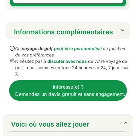
Informations complémentaires
Inclusions :
Ce
voyage de golf
peut être personnalisé
en fonction
3 parties de golf à Jakarta
de vos préférences.
4 nuits d'hébergement à Jakarta
N'hésitez pas à
discuter avec nous
de votre voyage de
Petit déjeuner quotidien
golf - nous sommes en ligne 24 heures sur 24, 7 jours sur
7.
Un caddie par golfeur sur chaque terrain de golf
voiturettes de golf, comme indiqué dans
Intéressé(e) ?
l'itinéraire
Demandez un devis gratuit et sans engagement.
Tous les transferts à l'aéroport, au sol et sur le
terrain de golf
Accueil à l'arrivée
Tous les transferts en van ou en berline VIP
Voici où vous allez jouer
privée.
Eau potable quotidienne