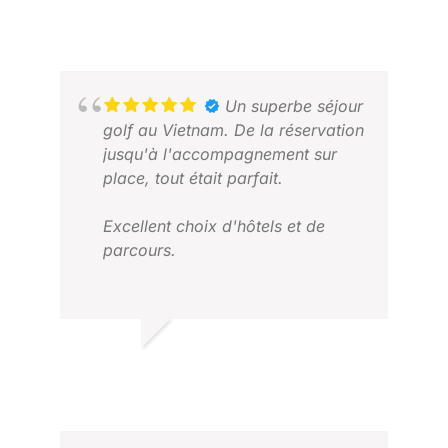
FRANS H.
2025 NOV.
Un superbe séjour
golf au Vietnam. De la réservation
jusqu'à l'accompagnement sur
place, tout était parfait.
Excellent choix d'hôtels et de
PET
parcours.
JAN
Les transports étaient toujours
ponctuels et Simon, notre
représentant au Vietnam, était
PAUL S.
toujours disponible pour nous
AVRIL 2026
aider et répondait sur WhatsApp
à toutes nos demandes de
modification.